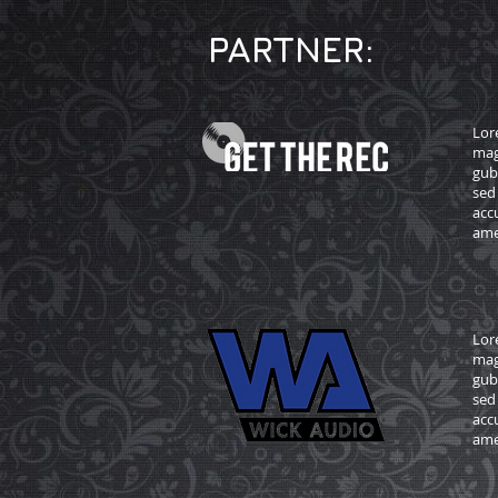
PARTNER:
Lor
mag
gub
sed
acc
ame
Lor
mag
gub
sed
acc
ame