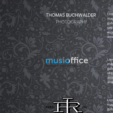
Lor
THOMAS BUCHWALDER
mag
PHOTOGRAPHY
gub
sed
acc
ame
Lor
mag
gub
sed
acc
ame
Lor
mag
gub